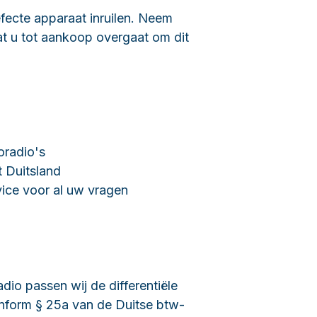
ecte apparaat inruilen. Neem
t u tot aankoop overgaat om dit
toradio's
t Duitsland
vice voor al uw vragen
dio passen wij de differentiële
nform § 25a van de Duitse btw-