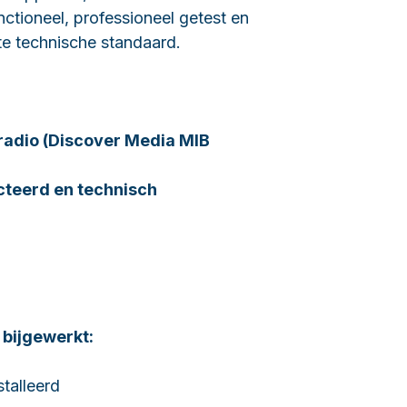
ctioneel, professioneel getest en
te technische standaard.
radio (Discover Media MIB
cteerd en technisch
bijgewerkt:
talleerd