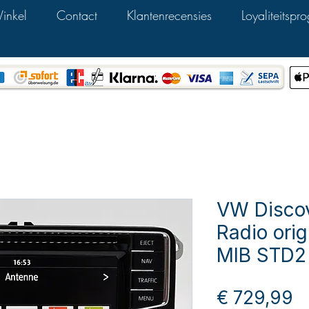
inkel
Contact
Klantenrecensies
Loyaliteitsp
VW Discov
Radio ori
MIB STD2
Pr
€ 729,99