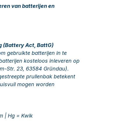
eren van batterijen en
 (Battery Act, BattG)
om gebruikte batterijen in te
batterijen kosteloos inleveren op
mm-Str. 23, 63584 Gründau).
estreepte prullenbak betekent
t huisvuil mogen worden
m | Hg = Kwik