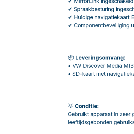
✔ MirrorLink ingeschakeld
✔ Spraakbesturing ingesc
✔ Huidige navigatiekaart 
✔ Componentbeveiliging u
📦
Leveringsomvang:
• VW Discover Media MIB
• SD-kaart met navigatiek
💡
Conditie:
Gebruikt apparaat in zeer 
leeftijdsgebonden gebruik