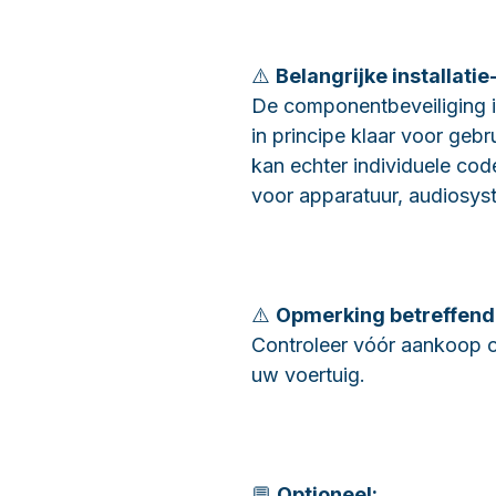
⚠️
Belangrijke installatie
De componentbeveiliging is
in principe klaar voor gebr
kan echter individuele code
voor apparatuur, audiosys
⚠️
Opmerking betreffend
Controleer vóór aankoop o
uw voertuig.
💬
Optioneel: