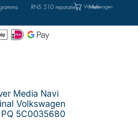
Winkelwagen
rogramma
RNS 510 reparatie
Mehr
er Media Navi
ginal Volkswagen
 PQ 5C0035680
ijs