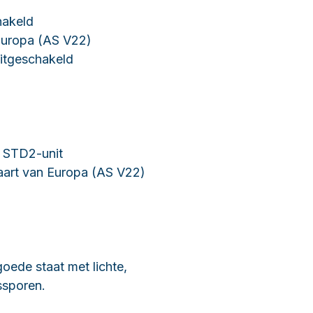
hakeld
Europa (AS V22)
itgeschakeld
 STD2-unit
aart van Europa (AS V22)
goede staat met lichte,
ssporen.